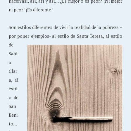
hacen así, así, así y así… ¿Es mejor o es peor? ¡Ni mejor
ni peor! ¡Es diferente!
Son estilos diferentes de vivir la realidad de la pobreza –
por poner ej
emplos- al estilo de Santa Teresa, al estilo
de
Sant
a
Clar
a, al
estil
o de
San
Beni
to…