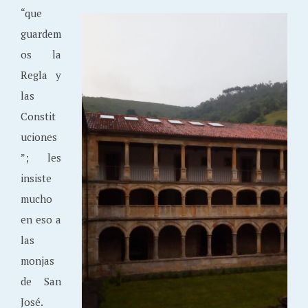
“que
guardem
os la
Regla y
las
Constit
uciones
”; les
insiste
mucho
en eso a
las
monjas
de San
José.