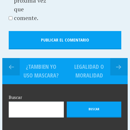
próxima vez
que
comente.
¿TAMBIEN YO
LEGALIDAD O
USO MASCARA?
MORALIDAD
Buscar
BUSCAR