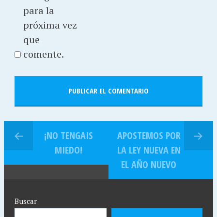
para la
próxima vez
que
comente.
¡NO TENGAIS
APOSTEMOS POR
MIEDO!
LA LEY NUEVA EN
EL AÑO NUEVO
Buscar